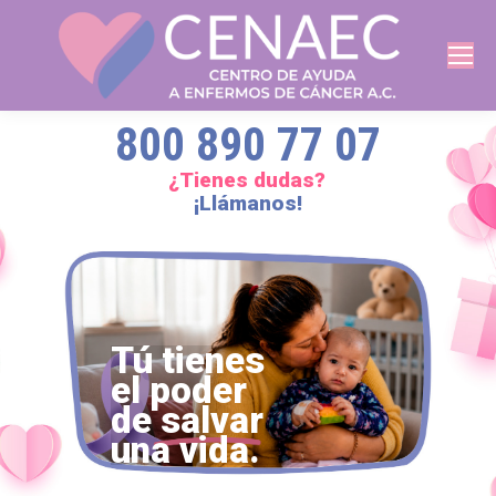
800 890 77 07
¿Tienes dudas?
¡Llámanos!
Tú tienes
el poder
de salvar
una vida.