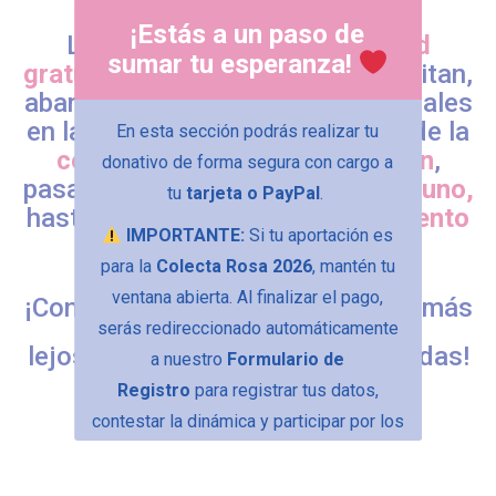
¡Estás a un paso de
Llevaremos
servicios de salud
sumar tu esperanza!
gratuitos
a quienes más lo necesitan,
abarcando todas las etapas cruciales
en la lucha contra el Cáncer: desde la
En esta sección podrás realizar tu
concientización
y la
prevención
,
donativo de forma segura con cargo a
pasando por el
diagnóstico oportuno,
tu
tarjeta o PayPal
.
hasta la
asistencia/acompañamiento
IMPORTANTE:
Si tu aportación es
de los casos detectados.
para la
Colecta Rosa 2026
, mantén tu
ventana abierta. Al finalizar el pago,
¡Con tu ayuda, estamos llegando más
serás redireccionado automáticamente
lejos para salvar y transformar vidas!
a nuestro
Formulario de
Registro
para registrar tus datos,
contestar la dinámica y participar por los
obsequios.
¡Tu generosidad financia más salud y